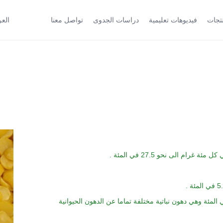
English (الإنجليزية)
نتجات
فيديوهات تعليمية
دراسات الجدوى
تواصل معنا
العر
م الى نحو 27.5 في المئة .
 يحتوي على نسبة ضئيلة من الدهون نحو 1.4 في المئة وهي دهون نباتية مختلفة تماما عن الدهون الحيوانية