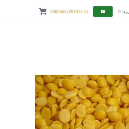
00966557696016
بية