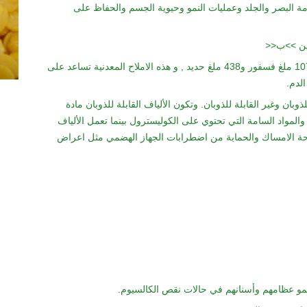
ية من فيتامين «A» اللازم لسلامة البصر والجلد وعمليات النمو وحيوية الجسم والحفاظ على
مين >>ب<<
كذلك هو يحتوي على ما يعادل 59.3 ملغ كالسيوم و107 ملغ فسفور و438 ملغ حديد , و هذه الاملاح المعدنية تساعد على
لدم.
لذوبان وغير القابلة للذوبان. وتكون الألياف القابلة للذوبان مادة
لمواد السامة التي تحتوي على الكوليسترول بينما تعمل الألياف
فحة الامساك والحماية من اضطرابات الجهاز الهضمي مثل اعراض
نمو عظامهم وأسنانهم في حالات نقص الكالسيوم.