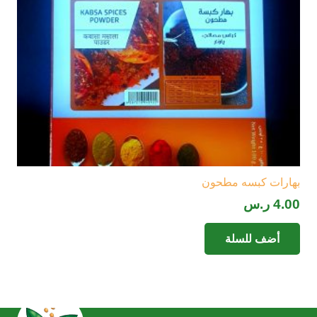
بهارات كبسه مطحون
4.00
ر.س
أضف للسلة