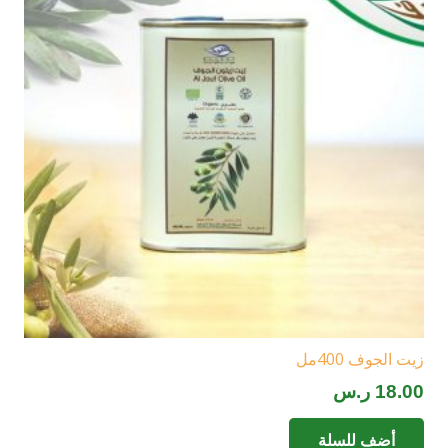
زيت الجوف 400مل
18.00
ر.س
أضف للسلة