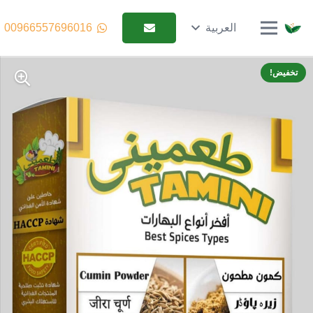
العربية
00966557696016
تخفيض!