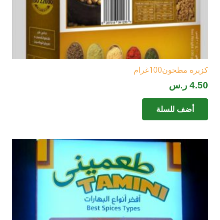
كزبره مطحون100غرام
4.50
ر.س
أضف للسلة