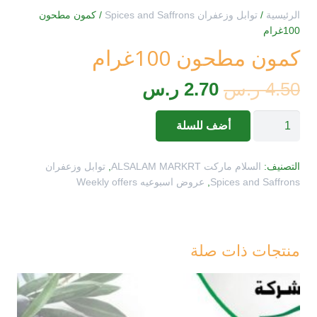
الرئيسية
/
توابل وزعفران Spices and Saffrons
/ كمون مطحون
100غرام
كمون مطحون 100غرام
السعر
السعر
4.50
ر.س
2.70
ر.س
الأصلي
الحالي
كمية
أضف للسلة
هو:
هو:
كمون
4.50 ر.س.
2.70 ر.س.
مطحون
التصنيف:
السلام ماركت ALSALAM MARKRT
,
توابل وزعفران
100غرام
Spices and Saffrons
,
عروض اسبوعيه Weekly offers
منتجات ذات صلة