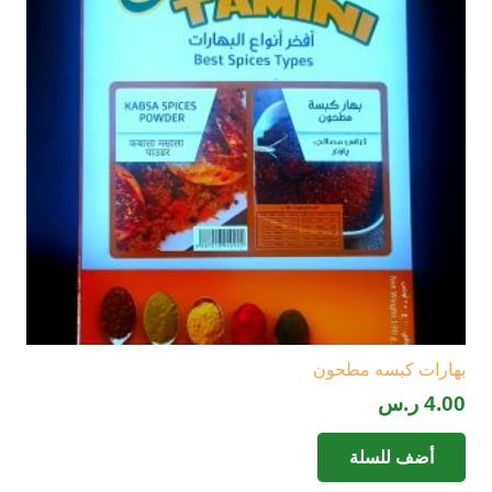
بهارات كبسه مطحون
4.00
ر.س
أضف للسلة