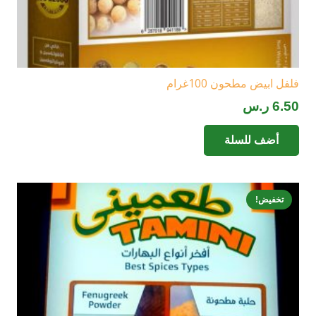
فلفل ابيض مطحون 100غرام
6.50
ر.س
أضف للسلة
تخفيض!