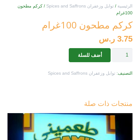
الرئيسية
/
توابل وزعفران Spices and Saffrons
/ كركم مطحون
100غرام
كركم مطحون 100غرام
3.75
ر.س
كمية
أضف للسلة
كركم
مطحون
التصنيف:
توابل وزعفران Spices and Saffrons
100غرام
منتجات ذات صلة