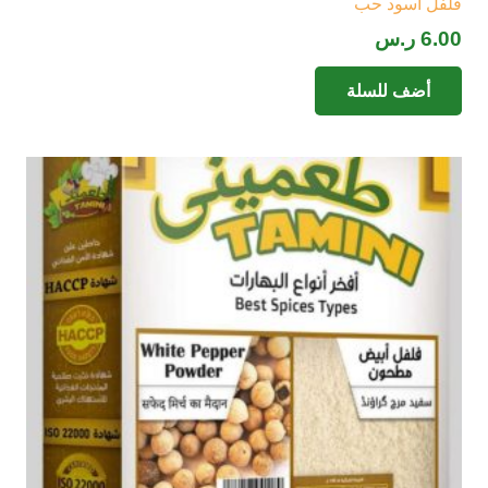
فلفل اسود حب
6.00
ر.س
أضف للسلة