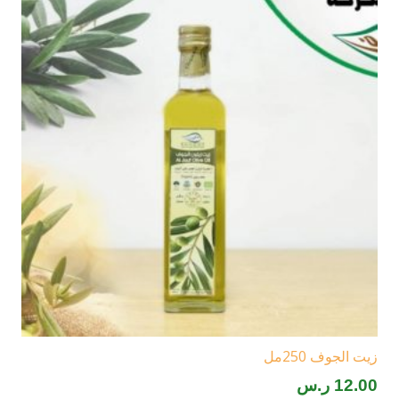
زيت الجوف 250مل
12.00
ر.س