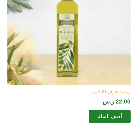
زيت الجوف 500مل
22.00
ر.س
أضف للسلة