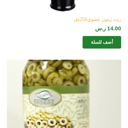
زيت زيتون عضوي250مل
14.00
ر.س
أضف للسلة