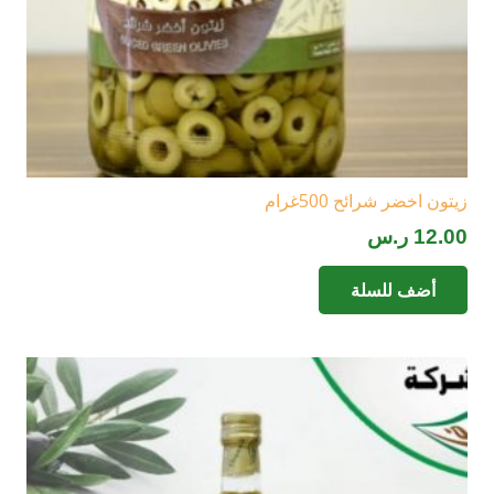
زيتون اخضر شرائح 500غرام
12.00
ر.س
أضف للسلة