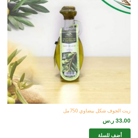
زيت الجوف شكل بيضاوي 750مل
33.00
ر.س
أضف للسلة