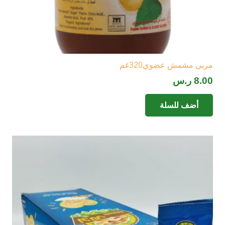
مربي مشمش عضوي320غم
8.00
ر.س
أضف للسلة