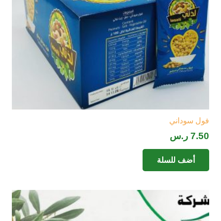
فول سوداني
7.50
ر.س
أضف للسلة