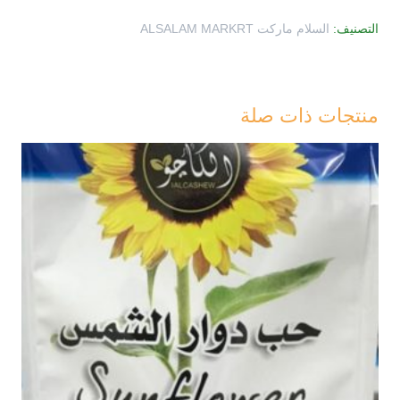
لونا
التصنيف:
السلام ماركت ALSALAM MARKRT
410غ
منتجات ذات صلة