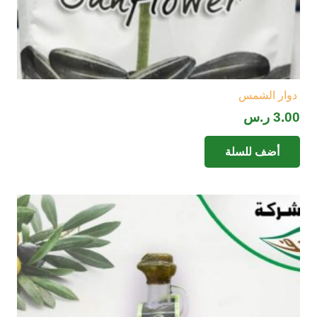
دوار الشمس
3.00
ر.س
أضف للسلة