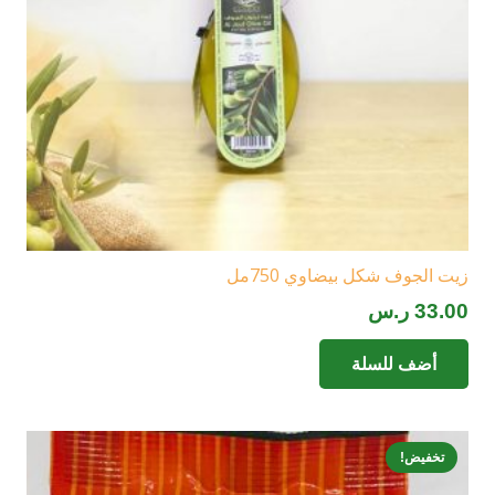
زيت الجوف شكل بيضاوي 750مل
33.00
ر.س
أضف للسلة
تخفيض!