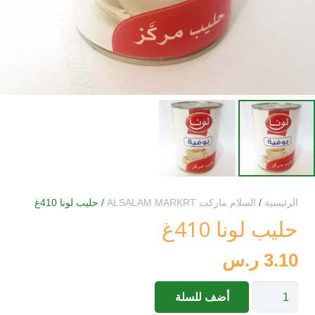
الرئيسية
/
السلام ماركت ALSALAM MARKRT
/ حليب لونا 410غ
حليب لونا 410غ
3.10
ر.س
كمية
أضف للسلة
حليب