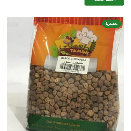
4.00 ر.س.
2.50 ر.س.
تخفيض!