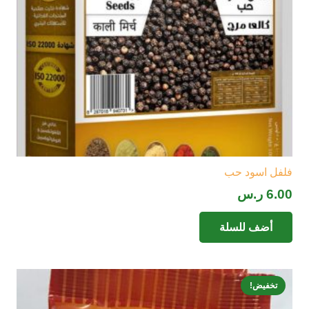
فلفل اسود حب
6.00
ر.س
أضف للسلة
تخفيض!