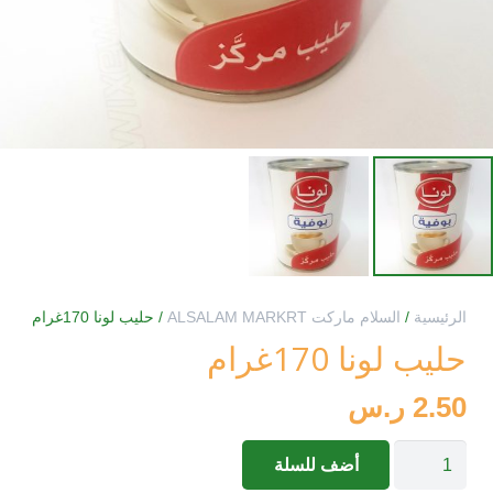
الرئيسية
/
السلام ماركت ALSALAM MARKRT
/ حليب لونا 170غرام
حليب لونا 170غرام
2.50
ر.س
كمية
أضف للسلة
حليب