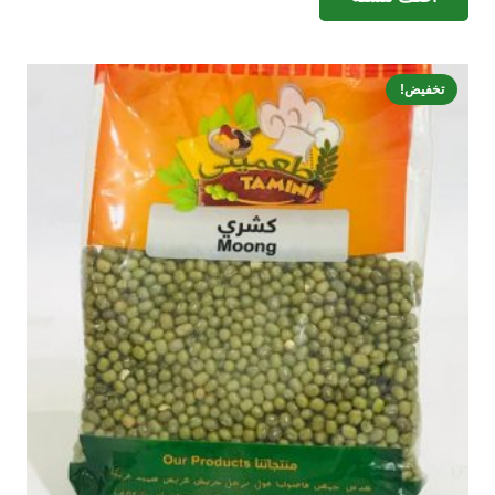
4.50 ر.س.
3.00 ر.س.
تخفيض!