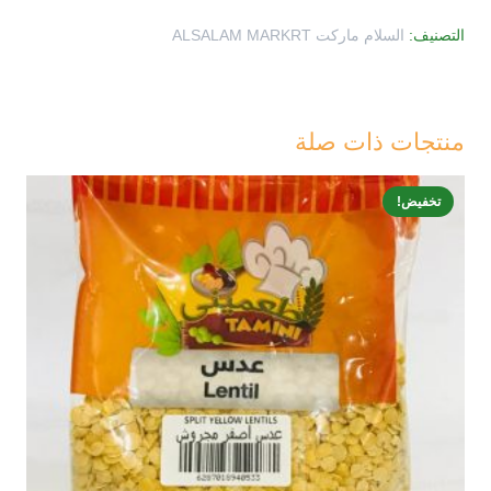
لونا
التصنيف:
السلام ماركت ALSALAM MARKRT
170غرام
منتجات ذات صلة
تخفيض!