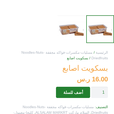
الرئيسية
/
مسليات-مكسرات-فواكه مجففة Noodles-Nuts-
Driedfruits
/ بسكويت اصابع
بسكويت اصابع
16.00
ر.س
كمية
أضف للسلة
بسكويت
اصابع
التصنيف:
مسليات-مكسرات-فواكه مجففة Noodles-Nuts-
Driedfruits
,
السلام ماركت ALSALAM MARKRT
,
كليجا-معمول-