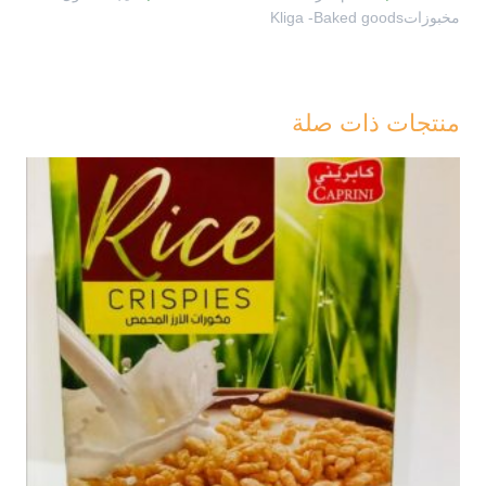
مخبوزاتKliga -Baked goods
منتجات ذات صلة