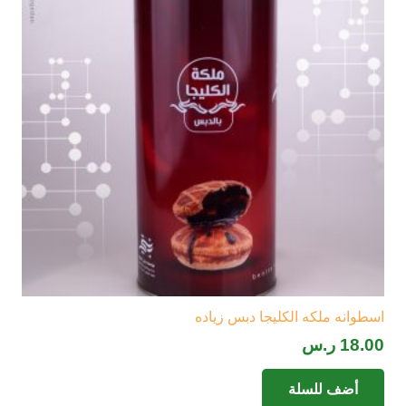
اسطوانه ملكه الكليجا دبس زياده
18.00
ر.س
أضف للسلة