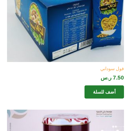
فول سوداني
7.50
ر.س
أضف للسلة