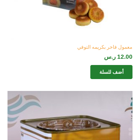
معمول فاخر بكريمه التوفي
12.00
ر.س
أضف للسلة