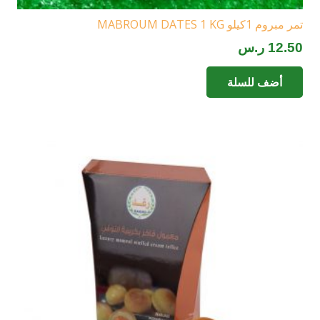
تمر مبروم 1كيلو MABROUM DATES 1 KG
12.50
ر.س
أضف للسلة