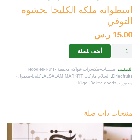
اسطوانه ملكه الكليجا بحشوه
التوفي
15.00
ر.س
كمية
أضف للسلة
اسطوانه
ملكه
التصنيف:
مسليات-مكسرات-فواكه مجففة Noodles-Nuts-
الكليجا
Driedfruits
,
السلام ماركت ALSALAM MARKRT
,
كليجا-معمول-
مخبوزاتKliga -Baked goods
بحشوه
التوفي
منتجات ذات صلة