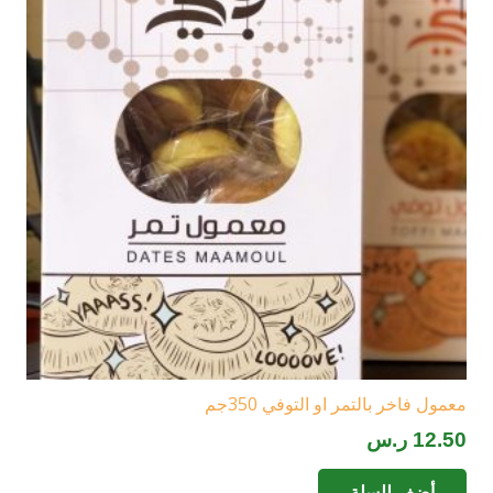
معمول فاخر بالتمر او التوفي 350جم
12.50
ر.س
أضف للسلة