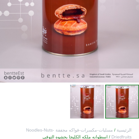
الرئيسية
/
مسليات-مكسرات-فواكه مجففة Noodles-Nuts-
Driedfruits
/ اسطوانه ملكه الكليجا بحشوه التوفي